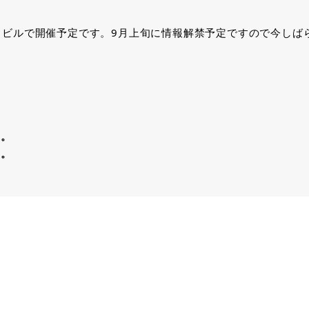
カイビルで開催予定です。9月上旬に情報解禁予定ですので今し
。
。
た。
た。